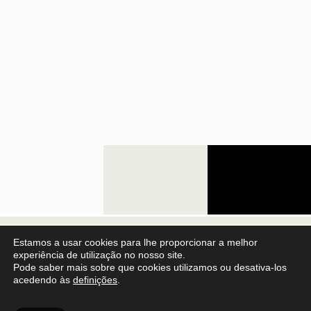
Estamos a usar cookies para lhe proporcionar a melhor
Eventos Anteriores
experiência de utilização no nosso site.
Pode saber mais sobre que cookies utilizamos ou desativa-los
acedendo às
definições
.
Erik Dæhlin @
Castelo de Castro
25/03/2022
Marim