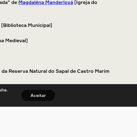
gada” de
Magdaléna Manderlová
[Igreja do
e
[Biblioteca Municipal]
na Medieval]
 da Reserva Natural do Sapal de Castro Marim
ite.
lização cultural e a Arte Sonora: Uma
Aceitar
 Turismo de Castro Marim]
rojeto [Posto de Turismo de Castro Marim]