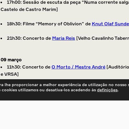
17h00: Sessão de escuta da peça “Numa corrente sal
Castelo de Castro Marim]
18h30: Filme “Memory of Oblivion” de
Knut Olaf Sund
21h30: Concerto de
Maria Reis
[Velho Cavalinho Taber
09 março
11h30: Concerto de
O Morto / Mestre André
[Auditório
e VRSA]
a lhe proporcionar a melhor experiência de utilização no nosso s
15h30: Apresentação: “A intersecção entre a descentra
 cookies utilizamos ou desativa-los acedendo às
definições
.
abordagem etnomusicológica”, por
Rita Santos
[Posto de
16h00: Conversa aberta com artistas e parceiros do p
*em inglês