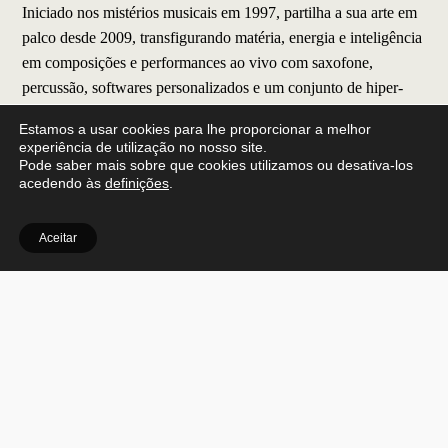
Iniciado nos mistérios musicais em 1997, partilha a sua arte em
palco desde 2009, transfigurando matéria, energia e inteligência
em composições e performances ao vivo com saxofone,
percussão, softwares personalizados e um conjunto de hiper-
instrumentos. O seu trabalho manipula o Som, a música e a
Estamos a usar cookies para lhe proporcionar a melhor
ação para explorar relações de significação entre coisas reais e
experiência de utilização no nosso site.
irreais, magia e tecnologia, lucidez e esquizofrenia.
Pode saber mais sobre que cookies utilizamos ou desativa-los
acedendo às
definições
.
Nesta residência artística, que decorreu da Open Call lançada
no início do ano, trabalhou um projecto de criação de música
Aceitar
instrumental que visa representar e interpretar a história e o
contexto de Castro Marim enquanto território fronteiriço,
escrevendo uma obra de música marcial para interpretação pela
Banda Musical Castromarinense. A peça é imaginariamente
tocada ao longo da Ponte Internacional do Guadiana, e procura
simular o efeito sísmico desse concerto utópico. Partes (reais)
deste novo trabalho foram apresentadas pelo músico e pela
banda no Auditório da Biblioteca Municipal de Castro Marim