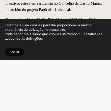
imersivo, esteve em residência no Concelho de Castro Marim,
no âmbito do projeto Particular Universal.
Entre os dias 23 de Abril e 7 de Maio de 2022, Knut Olaf
Estamos a usar cookies para lhe proporcionar a melhor
Sunde propôs “observar, aprender e entender as diferentes
experiência de utilização no nosso site.
lógicas culturais e paisagísticas” do Concelho, recorrendo à
Pode saber mais sobre que cookies utilizamos ou desativa-los
gravação áudio e vídeo, bem como à interacção com a
acedendo às
definições
.
população local, de forma a montar uma narrativa que foi
apresentada no dia 29 de Abril, no Armazém do Sal.
Aceitar